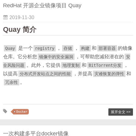
RedHat 开源企业镜像项目 Quay
2019-11-30
Quay 简介
是一个
，
，
和
的镜像
Quay
registry
存储
构建
部署容器
仓库。它分析您
，可帮助您减轻潜在的
镜像中的安全漏洞
安
。此外，它提供
和
，
全风险问题
地理复制
BitTorrent分发
以提高
，并提高
和
分布式开发站点之间的性能
灾难恢复的弹性
。
冗余性
Docker
展开全文 >>
一次构建多平台docker镜像