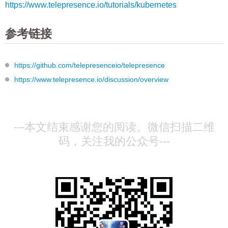
https://www.telepresence.io/tutorials/kubernetes
参考链接
https://github.com/telepresenceio/telepresence
https://www.telepresence.io/discussion/overview
---本文结束感谢您的阅读。
微信扫描二维
码，关注我的公众号---